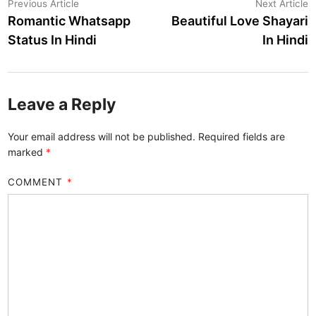
Post
Previous
N
Previous Article
Next Article
article:
a
Romantic Whatsapp
Beautiful Love Shayari
navigation
Status In Hindi
In Hindi
Leave a Reply
Your email address will not be published.
Required fields are
marked
*
COMMENT
*