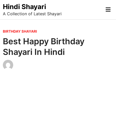
Skip
Hindi Shayari
Mai
to
A Collection of Latest Shayari
Me
content
P
BIRTHDAY SHAYARI
o
Best Happy Birthday
s
Shayari In Hindi
t
e
d
i
n