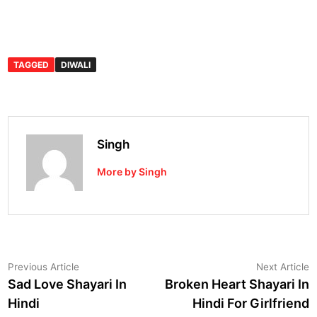
TAGGED
DIWALI
Singh
More by Singh
Post
Previous
N
Previous Article
Next Article
article:
a
Sad Love Shayari In
Broken Heart Shayari In
navigation
Hindi
Hindi For Girlfriend