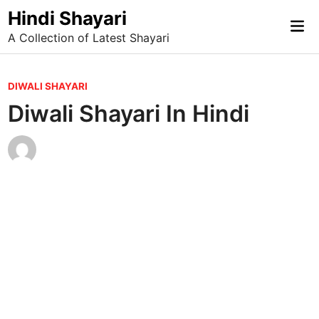
Skip
Hindi Shayari
Mai
to
A Collection of Latest Shayari
Me
content
P
DIWALI SHAYARI
o
Diwali Shayari In Hindi
s
t
e
d
i
n