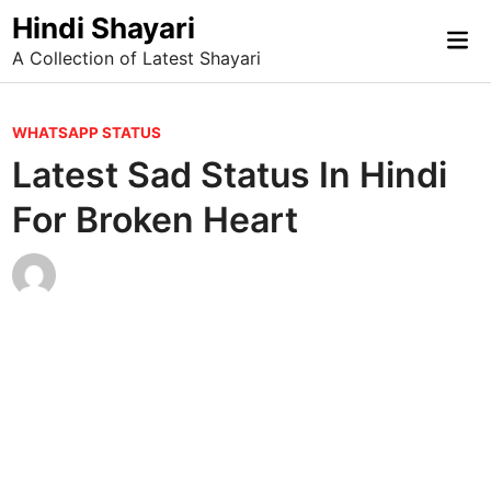
Skip
Hindi Shayari
Mai
to
A Collection of Latest Shayari
Me
content
P
WHATSAPP STATUS
o
Latest Sad Status In Hindi
s
For Broken Heart
t
e
d
i
n